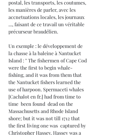
postal, les transports, les coutumes, 
les manières de parler, avec les 
accnetuations locales, les journaux 
..., faisant de ce travail un véritable 
précurseur braudélien.
Un exemple : le développement de 
la chasse à la baleine à Nantucket 
Island : " The fishermen of Cape Cod 
were the first to begin whale-
fishing, and it was from them that 
the Nantucket fishers learned the 
use of harpoon. Spermaceti whales 
[Cachalot en fr.] had from time to 
time  been found  dead on the 
Massachusetts and Rhode Island 
shore; but it was not till 1712 that 
the first living one was  captured by 
Christopher Hassey. Hassey was a 