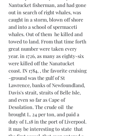
Nantucket fisherman, and had gone 
out in search of right whales, was 
caught in a storm, blown off shore 
and into a school of spermaceti 
whales. Out of them  he killed and 
towed to land. From that time forth 
great number were taken every 
year. in 1726, as many as eighty-six 
were killed off the Nanatucket 
coast. IN 1784, , the favorite cruising 
-ground was the gulf of St 
Lawrence, banks of Newfoundland, 
Davis's strait, straits of Belle Isle, 
and even so far as Cape of 
Desolation. The crude oil  the 
brought L. 24 per ton, and paid a 
duty of L.18 in the port of Liverpool. 
it may be interesting to state  that 