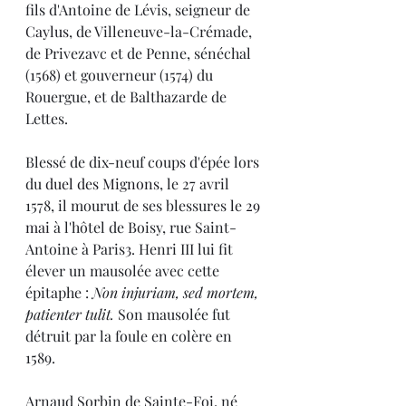
fils d'Antoine de Lévis, seigneur de 
Caylus
, de Villeneuve-la-Crémade, 
de Privezavc et de Penne, sénéchal 
(1568) et gouverneur (1574) du 
Rouergue, et de Balthazarde de 
Lettes.
Blessé de dix-neuf coups d'épée lors 
du 
duel des Mignons
, le 27 avril 
1578, il mourut de ses blessures le 
29 
mai
 à l'hôtel de Boisy, rue Saint-
Antoine à Paris
3
. Henri III lui fit 
élever un mausolée avec cette 
épitaphe : 
Non injuriam, sed mortem, 
patienter tulit. 
Son mausolée fut 
détruit par la foule en colère en 
1589.
Arnaud Sorbin de Sainte-Foi, né 