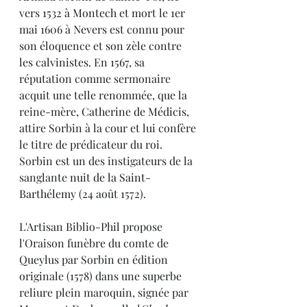
vers 
1532
 à 
Montech
 et mort le 1er 
mai 1606 à 
Nevers
 est connu pour 
son éloquence et son zèle contre 
les 
calvinistes
. En 
1567
, sa 
réputation comme sermonaire 
acquit une telle renommée, que la 
reine-mère, 
Catherine de Médicis
, 
attire Sorbin à la cour et lui confère 
le titre de prédicateur du roi.  
Sorbin est un des instigateurs de la 
sanglante 
nuit de la Saint-
Barthélemy
 (24 août 1572).
L'Artisan Biblio-Phil propose 
l'Oraison funèbre du comte de 
Queylus par Sorbin en édition 
originale (1578) dans une superbe 
reliure plein maroquin, signée par 