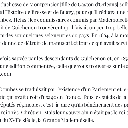
 duchesse de Montpensier [fille de Gaston d'Orléans] soll
l'Histoire de Bresse et de Bugey, pour qu'il rédigea une h
mbes. Hélas ! les commissaires commis par Mademoisell
 de Guichenon trouvèrent qu'il faisait un peu trop belle 
ardes sur quelques seigneuries du pays. En 1664, à la mor
donné de détruire le manuscrit et tout ce qui avait servi à
tefois sauvée par les descendants de Guichenon et, en 187
une édition commentée, celle que vous trouverez sur le s
.co
m
ombes se traduisait par l'existence d'un Parlement et le d
qui avait droit d'usage en France. Tous les sujets de la
putés régnicoles, c'est-à-dire qu'ils bénéficiaient des pr
 roi Très-Chrétien. Mais leur souverain n'était pas le roi
u du XVIIe siècle, la Grande Mademoiselle.