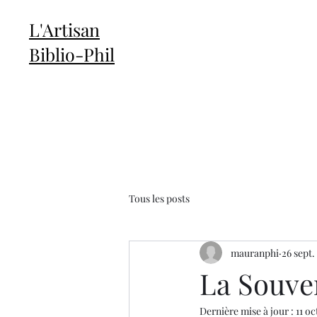
L'Artisan
Biblio-Phil
Tous les posts
mauranphi
26 sept.
La Souve
Dernière mise à jour :
11 oc