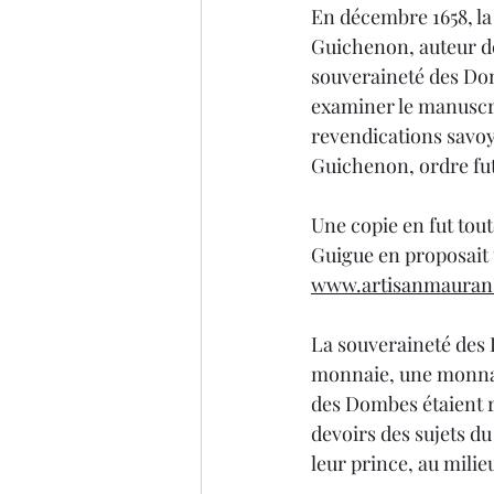
En décembre 1658, la
Guichenon, auteur de 
souveraineté des Do
examiner le manuscrit
revendications savoy
Guichenon, ordre fut 
Une copie en fut tou
Guigue en proposait 
www.artisanmauran
La souveraineté des D
monnaie, une monnaie 
des Dombes étaient ré
devoirs des sujets du
leur prince, au milie