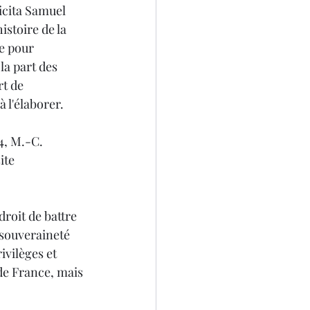
icita Samuel 
istoire de la 
e pour 
la part des 
t de 
 l'élaborer.
4, M.-C. 
ite 
roit de battre 
 souveraineté 
ivilèges et 
 de France, mais 