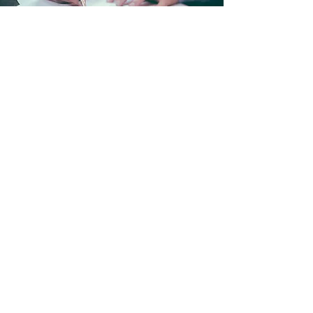
Lire nos conditions générales de vente
L'Artisan Biblio-Phil.
4389 route de Sivens
81140 Castelnau de Montmirail
France
00 33 6 25 81 86 28
Siret :
912505559 00019