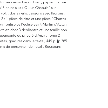
 tomes demi-chagrin bleu , papier marbré
s / Rien ne suis / Qu'un Chapuis" sur
ol. , dos à nerfs, caissons avec fleurons ,
 2 : 1 pièce de titre et une pièce "Chartes
en frontispice l'église Saint-Martin d'Autun
 texte dont 3 dépliantes et une feuille non
dépendante du prieuré d'Anzy . Tome 2
tes, gravures dans le texte , 449 p. [p.385
oms de personne , de lieux] . Rousseurs