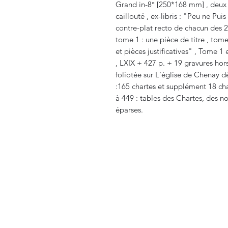
Grand in-8° [250*168 mm] , deux
caillouté , ex-libris : "Peu ne Pui
contre-plat recto de chacun des 2 v
tome 1 : une pièce de titre , tome
et pièces justificatives" , Tome 1 
, LXIX + 427 p. + 19 gravures hors
foliotée sur L'église de Chenay 
:165 chartes et supplément 18 char
à 449 : tables des Chartes, des n
éparses.