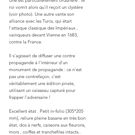
Une est particulièrement ordurière : le
roi vomit alors qu'il reçoit un clystère
(voir photo). Une autre vante son
alliance avec les Turcs, qui était
l'attaque classique des Impériaux ,
vainqueurs devant Vienne en 1683,
contre la France.
Il s'agissait de diffuser une contre
propagande à l'intérieur d'un
monument de propagande : ce n'est
pas une contrefaçon, c'est
véritablement une édition pirate,
utilisant un vaisseau capturé pour
frapper l'adversaire !
Excellent état . Petit in-folio [305*205
mm], reliure pleine basane en très bon
état, dos à nerfs, caissons aux fleurons,
mors , coiffes et tranchefiles intacts..