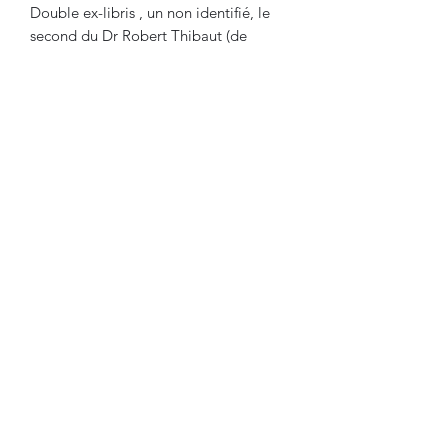
Double ex-libris , un non identifié, le
second du Dr Robert Thibaut (de
Dunkerque). Complet des doubles
planches (p.50 et p.52). La page de
dédicace , privilège au verso, est mal
intercalée à la p.7. L'ouvrage a été
collationné complet de toutes ses
pages et planches. Note manuscrite en
page de garde volante verso : ouvrage
acquis le 9 octobre 1949 à Toulouse,
longue note du dict. de Marchand. Une
petite marque armoriée à identifier en
pied de page de titre. 108 p.
Lire nos conditions générales de vente