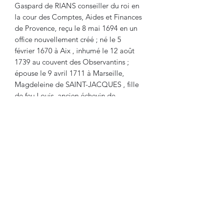
Gaspard de RIANS conseiller du roi en
la cour des Comptes, Aides et Finances
de Provence, reçu le 8 mai 1694 en un
office nouvellement créé ; né le 5
février 1670 à Aix , inhumé le 12 août
1739 au couvent des Observantins ;
épouse le 9 avril 1711 à Marseille,
Magdeleine de SAINT-JACQUES , fille
de feu Louis, ancien échevin de
Marseille, et de Louise de GRIMAUD
Louis César des Martins , seigneur de
Puyloubier épousa en 1735 Marie-
Elisabeth Félicité Martine de Forbin.
Leur fille a laissé un livre de raison qui
indique, en 1790, qu'elle dut régler la
succession paternelle en contractant
des dettes.