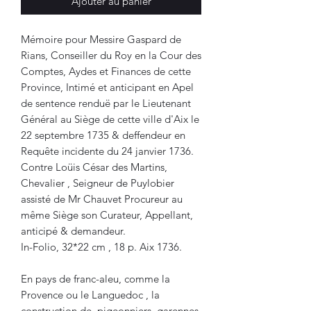
Ajouter au panier
Mémoire pour Messire Gaspard de
Rians, Conseiller du Roy en la Cour des
Comptes, Aydes et Finances de cette
Province, Intimé et anticipant en Apel
de sentence renduë par le Lieutenant
Général au Siège de cette ville d'Aix le
22 septembre 1735 & deffendeur en
Requête incidente du 24 janvier 1736.
Contre Loüis César des Martins,
Chevalier , Seigneur de Puylobier
assisté de Mr Chauvet Procureur au
même Siège son Curateur, Appellant,
anticipé & demandeur.
In-Folio, 32*22 cm , 18 p. Aix 1736.
En pays de franc-aleu, comme la
Provence ou le Languedoc , la
construction de pigeonniers, garennes