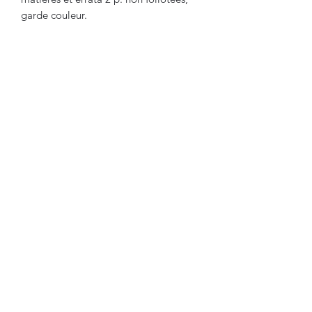
garde couleur.
Cette histoire , de très bonne qualité,
offre de nombreuses études sur le
commerce de la capitale normande.
Lire nos conditions générales de vente
L'Artisan Biblio-Phil.
4389 route de Sivens
81140 Castelnau de Montmirail
France