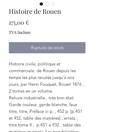
Histoire de Rouen
Prix
175,00 €
TVA Incluse
Rupture de stock
Histoire civile, politique et
commerciale de Rouen depuis les
temps les plus reculés jusqu'à nos
jours, par Henri Fouquet, Rouen 1876 ,
2 tomes en un volume.
Reliure industrielle , très bon état.
Garde couleur, garde blanche, faux
titre, titre, Préface iii p. , 452 p. [p.451
et 452, table des matières] , errata ;
titre tome II , p.451 à 932 , table des
matières et errata 2 p. non foliotées,