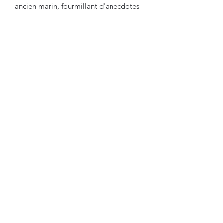
ancien marin, fourmillant d'anecdotes
surprenantes.
Lire nos conditions générales de vente
L'Artisan Biblio-Phil.
4389 route de Sivens
81140 Castelnau de Montmirail
France
00 33 6 25 81 86 28