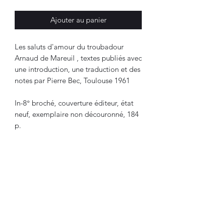
Ajouter au panier
Les saluts d'amour du troubadour
Arnaud de Mareuil , textes publiés avec
une introduction, une traduction et des
notes par Pierre Bec, Toulouse 1961
In-8° broché, couverture éditeur, état
neuf, exemplaire non découronné, 184
p.
Lire nos conditions générales de vente