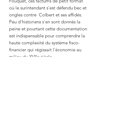
Fouquet, ces factums de petit format
où le surintendant s'est défendu bec et
ongles contre Colbert et ses affidés.
Peu d'historiens s'en sont donnés la
peine et pourtant cette documentation
est indispensable pour comprendre la
haute complexité du système fisco-
financier qui régissait l'économie au
milieu du XVIIe siècle.
On remarquera le clin d'oeil du relieur
: la peau de serpent renvoyant à la
couleuvre qui s'affiche en pal dans les
armes de Colbert...