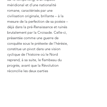
méridional et d’une nationalité
romane, caractérisés par une
civilisation originale, brillante – à la
mesure de la perfection de sa poésie –
déjà dans la pré-Renaissance et ruinés
brutalement par la Croisade. Celle-ci,
présentée comme une guerre de
conquête sous le prétexte de l’hérésie,
constitue un pivot dans une vision
cyclique de l’histoire où le Nord
reprend, à sa suite, le flambeau du
progrès, avant que la Révolution
réconcilie les deux parties
antagonistes. La pensée exaltée de
Mary-Lafon trouve écho dans les
milieux culturels méridionaux,
notamment auprès de Frédéric Mistral
qui, dans son poème
Calendau (1867)
,
salue le progressisme fondamental de