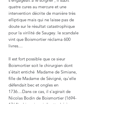
s'engageait à le soigner , il subit
quatre cures au mercure et une
intervention décrite de manière très
elliptique mais qui ne laisse pas de
doute sur le résultat catastrophique
pour la virilité de Saugey. le scandale
vint que Boismortier réclama 600
livres....
Il est fort possible que ce sieur
Boismortier soit le chirurgien dont
s'était entiché Madame de Simiane,
fille de Madame de Sévigné, qu'elle
défendait bec et ongles en
1736....Dans ce cas, il s'agirait de
Nicolas Bodin de Boismortier (1694-
1764), chirurgien civil rattaché à
l'hôpital royal des galères de l'arsenal
de Marseille, correspondant de
l'Académie de Paris. Sa réputation en