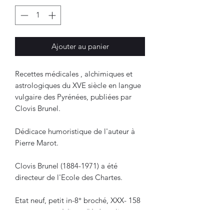
Ajouter au panier
Recettes médicales , alchimiques et
astrologiques du XVE siècle en langue
vulgaire des Pyrénées, publiées par
Clovis Brunel.
Dédicace humoristique de l'auteur à
Pierre Marot.
Clovis Brunel (1884-1971) a été
directeur de l'Ecole des Chartes.
Etat neuf, petit in-8° broché, XXX- 158
p. couverture éditeur (légère pliure sur
le plat verso). Exemplaire dédicacé