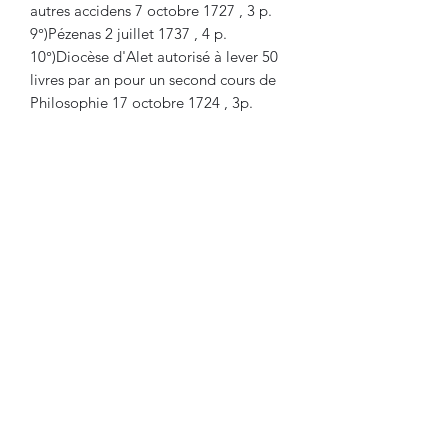
autres accidens 7 octobre 1727 , 3 p.
9°)Pézenas 2 juillet 1737 , 4 p.
10°)Diocèse d'Alet autorisé à lever 50
livres par an pour un second cours de
Philosophie 17 octobre 1724 , 3p.
11°)Diocèse de Montauban autorisé à
imposer 100 livres pour un professeur
de Théologie 30 octobre 1724 2p. + 1
feuille blanche.
Lire nos conditions générales de vente
L'Artisan Biblio-Phil.